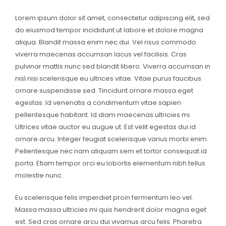
Lorem ipsum dolor sit amet, consectetur adipiscing elit, sed
do eiusmod tempor incididunt ut labore et dolore magna
aliqua. Blandit massa enim nec dui. Vel risus commodo
viverra maecenas accumsan lacus vel facilisis. Cras
pulvinar mattis nunc sed blandit libero. Viverra accumsan in
nisl nisi scelerisque eu ultrices vitae. Vitae purus faucibus
ornare suspendisse sed. Tincidunt ornare massa eget
egestas. Id venenatis a condimentum vitae sapien
pellentesque habitant. Id diam maecenas ultricies mi.
Ultrices vitae auctor eu augue ut. Est velit egestas dui id
ornare arcu. Integer feugiat scelerisque varius morbi enim.
Pellentesque nec nam aliquam sem et tortor consequat id
porta. Etiam tempor orci eu lobortis elementum nibh tellus
molestie nunc.
Eu scelerisque felis imperdiet proin fermentum leo vel.
Massa massa ultricies mi quis hendrerit dolor magna eget
est. Sed cras ornare arcu dui vivamus arcu felis. Pharetra