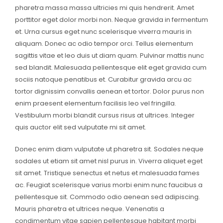
pharetra massa massa ultricies mi quis hendrerit. Amet
porttitor eget dolor morbi non. Neque gravida in fermentum
et. Urna cursus eget nunc scelerisque viverra mauris in
aliquam. Donec ac odio tempor orci. Tellus elementum
sagittis vitae et leo duis ut diam quam. Pulvinar mattis nunc
sed blandit. Malesuada pellentesque elit eget gravida cum
sociis natoque penatibus et. Curabitur gravida arcu ac
tortor dignissim convallis aenean et tortor. Dolor purus non
enim praesent elementum facilisis leo vel fringilla.
Vestibulum morbi blandit cursus risus at ultrices. Integer
quis auctor elit sed vulputate mi sit amet.
Donec enim diam vulputate ut pharetra sit. Sodales neque
sodales ut etiam sit amet nisl purus in. Viverra aliquet eget
sit amet. Tristique senectus et netus et malesuada fames
ac. Feugiat scelerisque varius morbi enim nunc faucibus a
pellentesque sit. Commodo odio aenean sed adipiscing.
Mauris pharetra et ultrices neque. Venenatis a
condimentum vitae sapien pellentesque habitant morbi